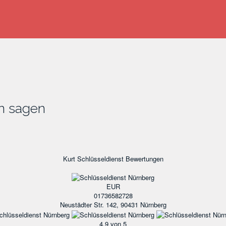
n sagen
Kurt Schlüsseldienst
Bewertungen
EUR
01736582728
Neustädter Str. 142, 90431 Nürnberg
4.9
von 5