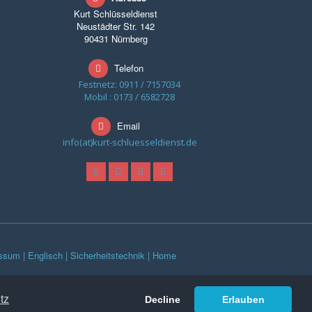
Kurt Schlüsseldienst
Neustädter Str. 142
90431 Nürnberg
Telefon
Festnetz: 0911 / 7157034
Mobil : 0173 / 6582728
Email
info(at)kurt-schluesseldienst.de
ssum |
Englisch |
Sicherheitstechnik |
Home
tz
Decline
Erlauben