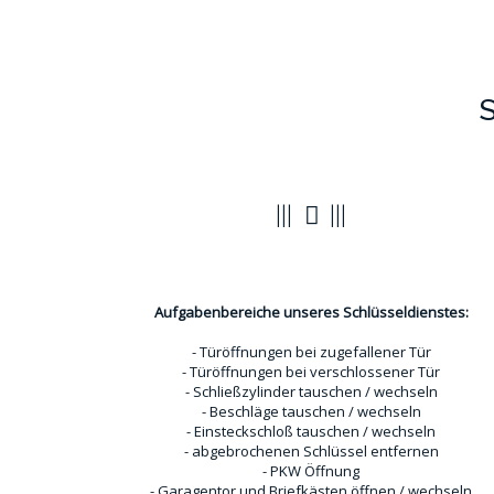
S
Türöffnungen
Aufgabenbereiche unseres Schlüsseldienstes:
- Türöffnungen bei zugefallener Tür
- Türöffnungen bei verschlossener Tür
- Schließzylinder tauschen / wechseln
- Beschläge tauschen / wechseln
- Einsteckschloß tauschen / wechseln
- abgebrochenen Schlüssel entfernen
- PKW Öffnung
- Garagentor und Briefkästen öffnen / wechseln