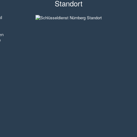
Standort
nd
en
e