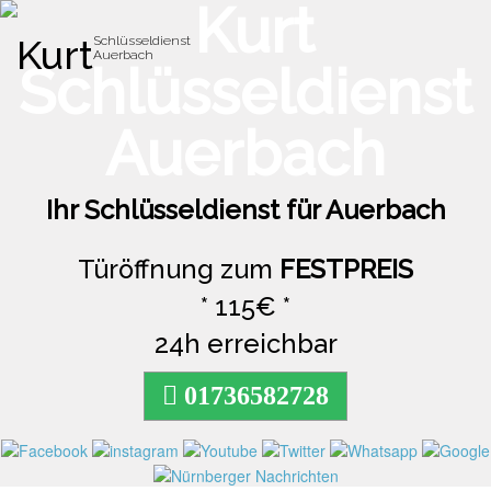
Kurt
Schlüsseldienst
Auerbach
Toggle
naviga
Ihr Schlüsseldienst für Auerbach
Türöffnung zum
FESTPREIS
* 115€ *
24h erreichbar
01736582728