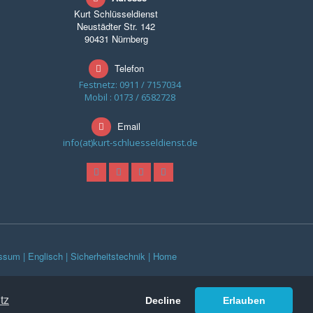
Kurt Schlüsseldienst
Neustädter Str. 142
90431 Nürnberg
Telefon
Festnetz: 0911 / 7157034
Mobil : 0173 / 6582728
Email
info(at)kurt-schluesseldienst.de
ssum |
Englisch |
Sicherheitstechnik |
Home
tz
Decline
Erlauben