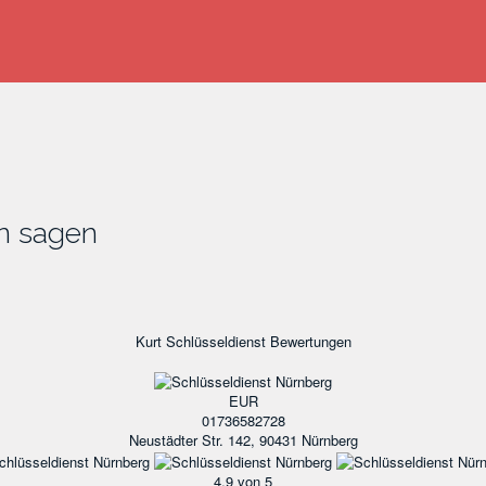
n sagen
Kurt Schlüsseldienst
Bewertungen
EUR
01736582728
Neustädter Str. 142, 90431 Nürnberg
4.9
von 5