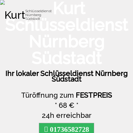
Kurt
Schlüsseldienst
Nürnberg
Toggle
Südstadt
naviga
Ihr lokaler Schlüsseldienst Nürnberg
Südstadt
Türöffnung zum
FESTPREIS
* 68 € *
24h erreichbar
01736582728