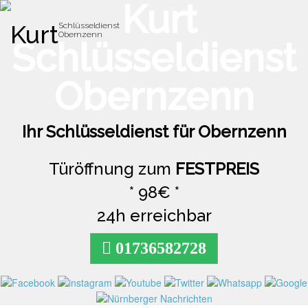
Kurt
Schlüsseldienst
Obernzenn
Toggle
naviga
Ihr Schlüsseldienst für Obernzenn
Türöffnung zum
FESTPREIS
* 98€ *
24h erreichbar
01736582728